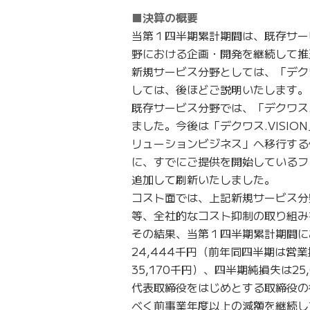
■決算の概要
当第１四半期累計期間は、既存サー
野における企画・開発を継続して推
新規サービス分野としては、「デクワス
しては、後ほどご説明いたします。
既存サービス分野では、「デクワス
ました。今後は「デクワス.VISI
リューションビジネス」へ移行する
に、すでにご提供を開始しているファ
追加して刷新いたしました。
コスト面では、上記新規サービス分
等、全社的なコスト抑制の取り組み
その結果、当第１四半期累計期間にお
24,444千円（前年同四半期は営業
35,170千円）、四半期純損失は2
代表取締役をはじめとする取締役の
べく前事業年度以上の減額を継続し