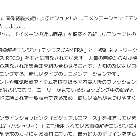
した画像認識技術によるビジュアルAIレコメンデーション「デ
いたしました。
をもとに、「イメージの近い商品」を提案する新しいコンセプト
画像解析エンジン『デクワス.CAMERA』と、複雑ネットワー
.RECO』をもとに開発されています。大量の画像からAIが
ら創発された集合知を組み合わせることで、人知の及ばない画
ニングする、新しいタイプのレコメンデーションです。
ブランドや雑誌掲載アイテムを取り扱う国内最大級のファッショ
」に提供されており、ユーザーが見ているショッピング中の商品と
ドに縛られず一覧表示できるため、欲しい商品が見つけやすく
ンラインショッピング『ビジュアルコマース』を推進していま
ASHALY（パシャリィ）」にも活用されている画像解析エンジンに
品訴求のカギになる商材において、自分好みのデザインをずら