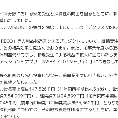
ビス分野における安定受注と採算性の向上を図るとともに、新
進いたしました。
.VISION」の提供を開始しました。この「デクワス.VISI
.RECO」等の利益を確保できるプロダクトについて、継続受
ON」との相乗効果も見込んでおります。また、前事業年度から
体制整備が完了し、新規受注による利益の拡大に注力いたしま
ッションAIアプリ「PASHALY（パシャリィ）」につきまし
野へ計画通り先行投資しつつも、前事業年度に引き続き、外注
を継続いたしました。
ける売上高は147,326千円（前年同四半期比4.5％減）、
損失34,909千円）、経常損失は24,599千円（前年同四半期
5,045千円（前年同四半期は四半期純損失35,360千円）とな
役員報酬については、その経営責任を明確にするとともに、業
ております。