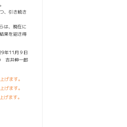
。
つ、引き続き
これらは、現在に
結果を招き得
29年11月９日
O 吉井伸一郎
し上げます。
し上げます。
し上げます。