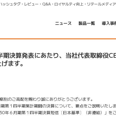
・ハッシュタグ・レビュー・Q&A・ロイヤルティ向上・リテールメディ
ニュース
製品一覧
導入事
半期決算発表にあたり、当社代表取締役C
上げます。
格別のご高配を賜わり誠にありがとうございます。
月期第１四半期累計期間の決算について、要点をご説明いたし
30年６月期第１四半期決算短信〔日本基準〕（非連結）」を