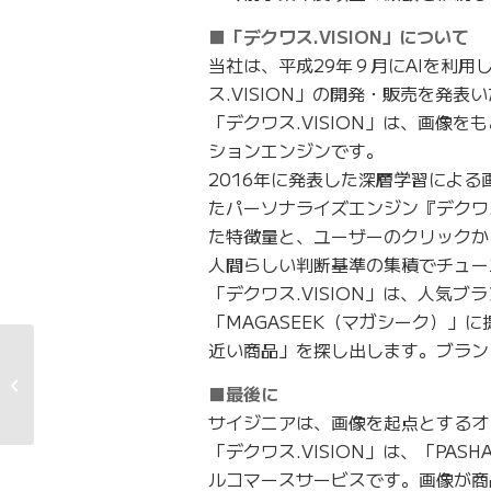
■「デクワス.VISION」について
当社は、平成29年９月にAIを利用
ス.VISION」の開発・販売を発表
「デクワス.VISION」は、画像
ションエンジンです。
2016年に発表した深層学習による
たパーソナライズエンジン『デクワス
た特徴量と、ユーザーのクリックか
人間らしい判断基準の集積でチュー
「デクワス.VISION」は、人気
「MAGASEEK（マガシーク）
近い商品」を探し出します。ブラン
2018年6月期 第1四半
期決算短信[日本基準]
■最後に
(非連結)
サイジニアは、画像を起点とするオ
「デクワス.VISION」は、「P
ルコマースサービスです。画像が商