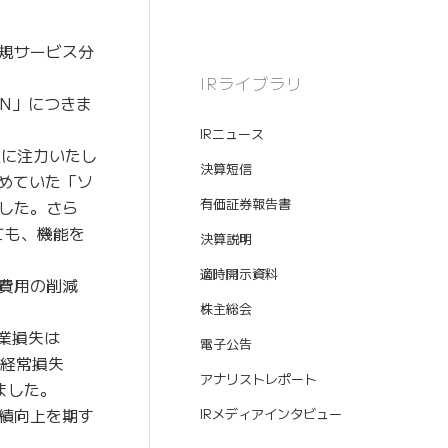
規サービス分
IRライブラリ
ON」につきま
IRニュース
注に注力いたし
決算短信
進めていた「ソ
有価証券報告書
した。さら
ても、機能を
決算説明
適時開示資料
費用の削減
株主総会
営業損失は
電子公告
は経常損失
アナリストレポート
りました。
績向上を期す
IRメディアインタビュー