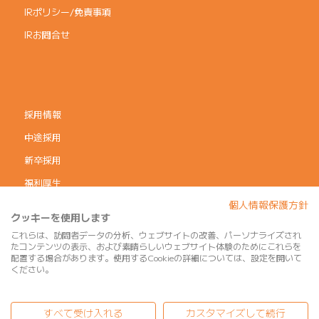
IRポリシー/免責事項
IRお問合せ
採用情報
中途採用
新卒採用
福利厚生
個人情報保護方針
コーポレートガバナンス
クッキーを使用します
個人情報保護方針
これらは、訪問者データの分析、ウェブサイトの改善、パーソナライズされ
たコンテンツの表示、および素晴らしいウェブサイト体験のためにこれらを
利用規約
配置する場合があります。使用するCookieの詳細については、設定を開いて
ください。
サイトマップ
すべて受け入れる
カスタマイズして続行