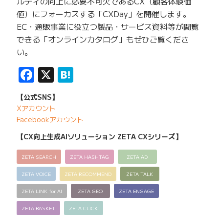
ルティの向上に必要不可欠であるCX（顧客体験価
値）にフォーカスする「CXDay」を開催します。
EC・通販事業に役立つ製品・サービス資料等が閲覧
できる「オンラインカタログ」もぜひご覧くださ
い。
Facebook
X
Hatena
【公式SNS】
Xアカウント
Facebookアカウント
【CX向上生成AIソリューション ZETA CXシリーズ】
ZETA SEARCH
ZETA HASHTAG
ZETA AD
ZETA VOICE
ZETA RECOMMEND
ZETA TALK
ZETA LINK for AI
ZETA GEO
ZETA ENGAGE
ZETA BASKET
ZETA CLICK