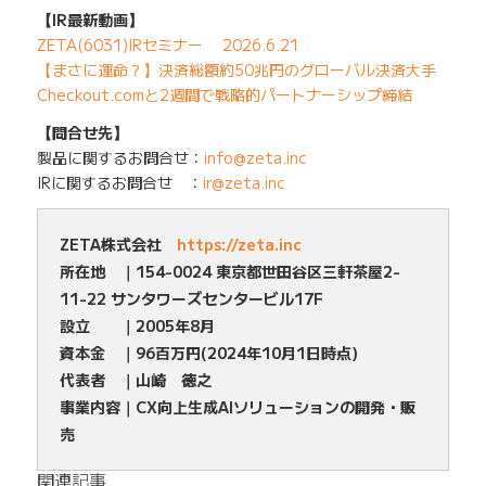
【IR最新動画】
ZETA(6031)IRセミナー 2026.6.21
【まさに運命？】決済総額約50兆円のグローバル決済大手
Checkout.comと2週間で戦略的パートナーシップ締結
【問合せ先】
製品に関するお問合せ：
info@zeta.inc
IRに関するお問合せ ：
ir@zeta.inc
ZETA株式会社
https://zeta.inc
所在地 ｜154-0024 東京都世田谷区三軒茶屋2-
11-22 サンタワーズセンタービル17F
設立 ｜2005年8月
資本金 ｜96百万円(2024年10月1日時点)
代表者 ｜山崎 徳之
事業内容｜CX向上生成AIソリューションの開発・販
売
関連記事