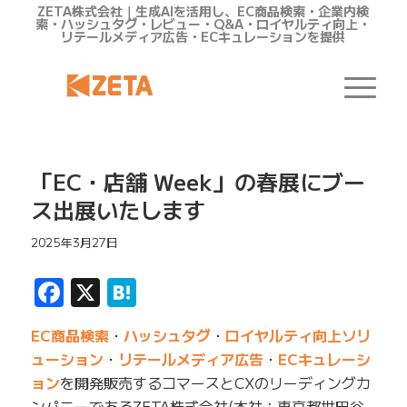
ZETA株式会社｜生成AIを活用し、EC商品検索・企業内検
索・ハッシュタグ・レビュー・Q&A・ロイヤルティ向上・
リテールメディア広告・ECキュレーションを提供
「EC・店舗 Week」の春展にブー
ス出展いたします
2025年3月27日
Facebook
X
Hatena
EC商品検索
・
ハッシュタグ
・
ロイヤルティ向上ソリ
ューション
・
リテールメディア広告
・
ECキュレーシ
ョン
を開発販売するコマースとCXのリーディングカ
ンパニーであるZETA株式会社(本社：東京都世田谷