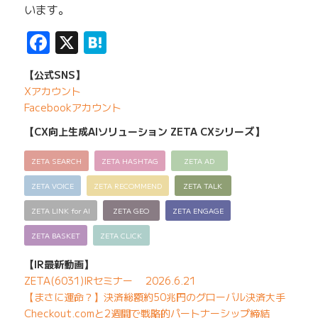
います。
Facebook
X
Hatena
【公式SNS】
Xアカウント
Facebookアカウント
【CX向上生成AIソリューション ZETA CXシリーズ】
ZETA SEARCH
ZETA HASHTAG
ZETA AD
ZETA VOICE
ZETA RECOMMEND
ZETA TALK
ZETA LINK for AI
ZETA GEO
ZETA ENGAGE
ZETA BASKET
ZETA CLICK
【IR最新動画】
ZETA(6031)IRセミナー 2026.6.21
【まさに運命？】決済総額約50兆円のグローバル決済大手
Checkout.comと2週間で戦略的パートナーシップ締結