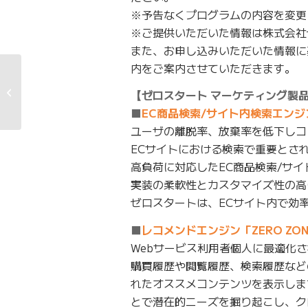
※予告なくプログラムの内容を変更
※ご提供いただいた情報は株式会社
また、お申し込みいただいた情報に
内をご案内させていただきます。
「宣伝会議サミット デ
ジタルマーケティン
【ゼロスタート マーケティング製
グ・フォー�...
■
EC商品検索/サイト内検索エンジン 「
ユーザの離脱率、放棄率を低下しコ
ECサイトにおける検索で重要とさ
高負荷に対応したEC商品検索/サ
実装の柔軟性とカスタマイズ性の高
ゼロスタートは、ECサイト内で効
■
レコメンドエンジン「ZERO ZONE
Webサービス利用者個人に最適化
購買履歴や閲覧履歴、検索履歴など
れたオススメコンテンツを表示しま
とで潜在的ニーズを掘り起こし、ク