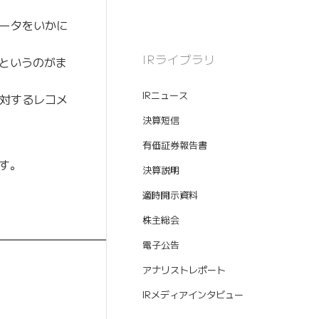
データをいかに
IRライブラリ
というのがま
IRニュース
に対するレコメ
決算短信
有価証券報告書
す。
決算説明
適時開示資料
株主総会
━━━━━━━━━━━
電子公告
アナリストレポート
IRメディアインタビュー