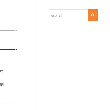
————-
と
————-
り
例
————-