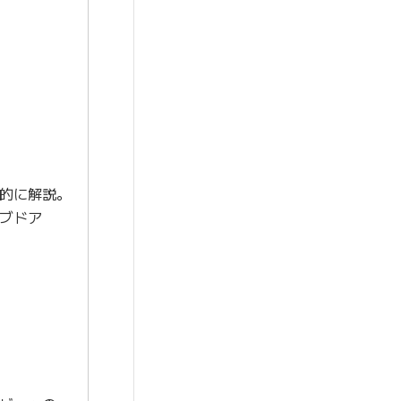
的に解説。
イブドア
』