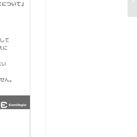
スについて』
して
大に
ない
せん。