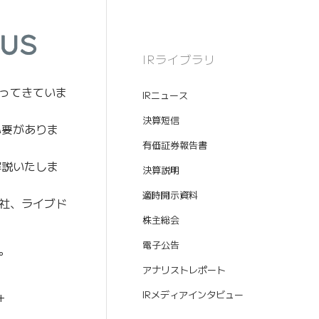
IRライブラリ
ってきていま
IRニュース
決算短信
必要がありま
有価証券報告書
解説いたしま
決算説明
適時開示資料
ト社、ライブド
株主総会
電子公告
。
アナリストレポート
IRメディアインタビュー
+