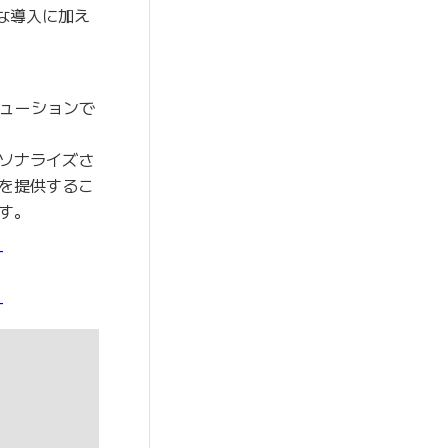
な導入に加え
リューションで
ソナライズさ
を提供するこ
す。
-
-