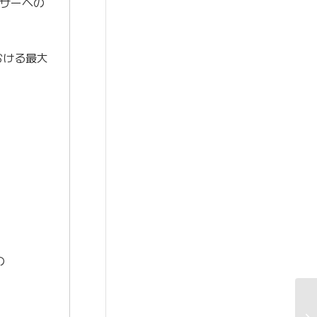
ザーへの
おける最大
、
の