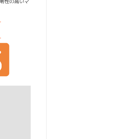
明性の高いマ
-
-