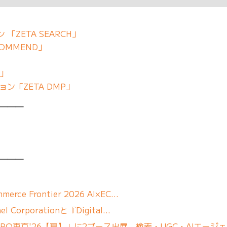
「ZETA SEARCH」
OMMEND」
」
E」
ン「ZETA DMP」
━━━
━━━
erce Frontier 2026 AI×EC…
 Corporationと『Digital…
「DXPO東京'26【夏】」に2ブース出展、検索・UGC・AIエージ