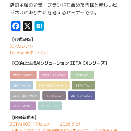
店舗主軸の企業・ブランドも含めた皆様と新しいビ
ジネスのありかたを考えるセミナーです。
Facebook
X
Hatena
【公式SNS】
Xアカウント
Facebookアカウント
【CX向上生成AIソリューション ZETA CXシリーズ】
ZETA SEARCH
ZETA HASHTAG
ZETA AD
ZETA VOICE
ZETA RECOMMEND
ZETA TALK
ZETA LINK for AI
ZETA GEO
ZETA ENGAGE
ZETA BASKET
ZETA CLICK
【IR最新動画】
ZETA(6031)IRセミナー 2026.6.21
【まさに運命？】決済総額約50兆円のグローバル決済大手