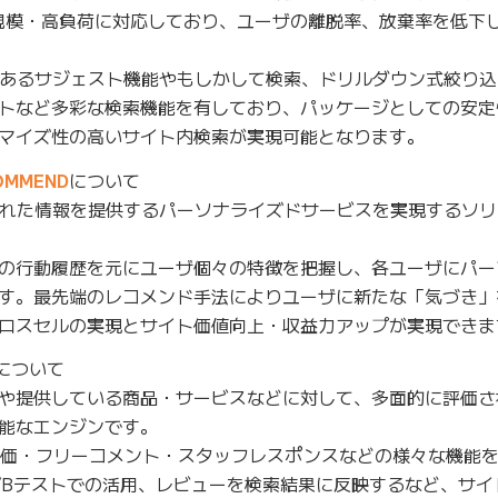
規模・高負荷に対応しており、ユーザの離脱率、放棄率を低下
あるサジェスト機能やもしかして検索、ドリルダウン式絞り込
トなど多彩な検索機能を有しており、パッケージとしての安定
マイズ性の高いサイト内検索が実現可能となります。
MMEND
について
された情報を提供するパーソナライズドサービスを実現するソ
の行動履歴を元にユーザ個々の特徴を把握し、各ユーザにパー
す。最先端のレコメンド手法によりユーザに新たな「気づき」
ロスセルの実現とサイト価値向上・収益力アップが実現できま
について
や提供している商品・サービスなどに対して、多面的に評価さ
能なエンジンです。
評価・フリーコメント・スタッフレスポンスなどの様々な機能
/Bテストでの活用、レビューを検索結果に反映するなど、サイ