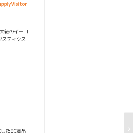
pplyVisitor
最大級のイーコ
ジスティクス
したEC商品