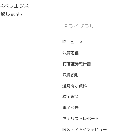
クスペリエンス
壇致します。
IRライブラリ
IRニュース
決算短信
有価証券報告書
決算説明
適時開示資料
株主総会
電子公告
アナリストレポート
IRメディアインタビュー