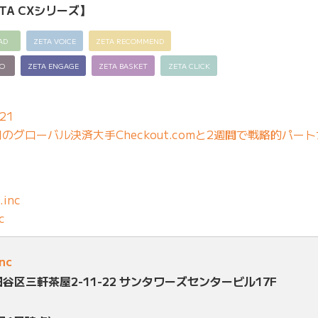
TA CXシリーズ】
AD
ZETA VOICE
ZETA RECOMMEND
EO
ZETA ENGAGE
ZETA BASKET
ZETA CLICK
21
グローバル決済大手Checkout.comと2週間で戦略的パー
.inc
c
inc
田谷区三軒茶屋2-11-22 サンタワーズセンタービル17F