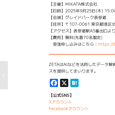
【主催】MIKATA株式会社
【日時】2025年9月25日(木) 15:0
【会場】グレイドパーク表参道
【住所】〒107-0061 東京都港区
【アクセス】表参道駅A3番出口よ
【費用】無料(先着70名限定)
参加申し込みはこちら：
https:/
━━━━━━━━━━━━━━━━
ZETAはAIなどを活用したデータ
【ロイヤルティプログ
スを提供してまいります。
ラムに関する調査】世
Facebook
X
Hatena
代・ジャン...
【公式SNS】
Xアカウント
Facebookアカウント