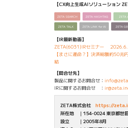
【CX向上生成AIソリューション ZE
ZETA SEARCH
ZETA HASHTAG
ZETA 
ZETA TALK
ZETA LINK for AI
ZETA G
【IR最新動画】
ZETA(6031)IRセミナー 2026.6.
【まさに運命？】決済総額約50兆円の
結
【問合せ先】
製品に関するお問合せ：
info@zeta
IRに関するお問合せ ：
ir@zeta.in
ZETA株式会社
https://zeta.
所在地 ｜154-0024 東京都世
設立 ｜2005年8月