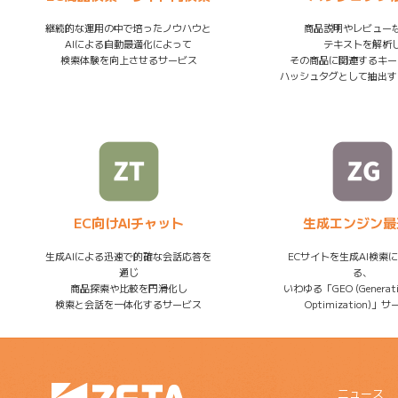
継続的な運用の中で培ったノウハウと
商品説明やレビュー
AIによる自動最適化によって
テキストを解析
検索体験を向上させるサービス
その商品に関連するキー
ハッシュタグとして抽出す
EC向けAIチャット
生成エンジン最
生成AIによる迅速で的確な会話応答を
ECサイトを生成AI検索
通じ
る、
商品探索や比較を円滑化し
いわゆる「GEO (Generativ
検索と会話を一体化するサービス
Optimization)」
ニュース