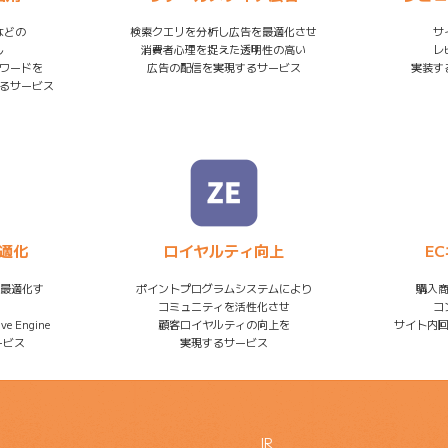
などの
検索クエリを分析し広告を最適化させ
サ
し
消費者心理を捉えた透明性の高い
レ
ワードを
広告の配信を実現するサービス
実装す
るサービス
適化
ロイヤルティ向上
E
に最適化す
ポイントプログラムシステムにより
購入
コミュニティを活性化させ
コ
e Engine
顧客ロイヤルティの向上を
サイト内
サービス
実現するサービス
IR