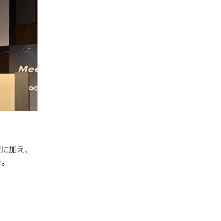
壇に加え、
た。