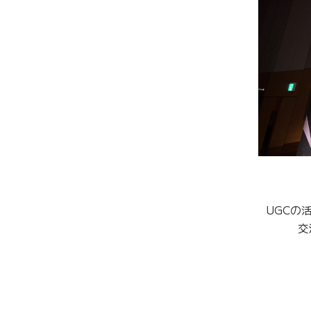
UGCの
交