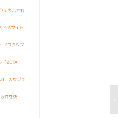
上位に表示され
の公式サイト
イト『ワタシプ
「ZETA
RCH」のサジェ
0万件を突