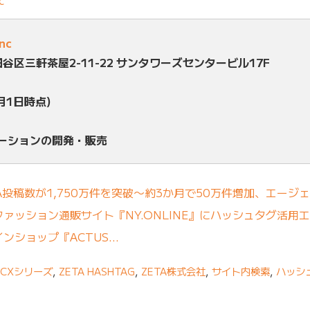
c
inc
田谷区三軒茶屋2-11-22 サンタワーズセンタービル17F
月1日時点)
ューションの開発・販売
A投稿数が1,750万件を突破〜約3か月で50万件増加、エージ
ァッション通販サイト『NY.ONLINE』にハッシュタグ活用エ
ンショップ『ACTUS…
A CXシリーズ
,
ZETA HASHTAG
,
ZETA株式会社
,
サイト内検索
,
ハッシ