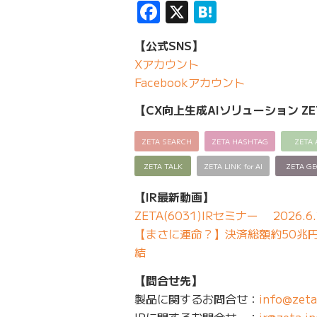
Facebook
X
Hatena
【公式SNS】
Xアカウント
Facebookアカウント
【CX向上生成AIソリューション ZE
ZETA SEARCH
ZETA HASHTAG
ZETA 
ZETA TALK
ZETA LINK for AI
ZETA G
【IR最新動画】
ZETA(6031)IRセミナー 2026.6.
【まさに運命？】決済総額約50兆円の
結
【問合せ先】
製品に関するお問合せ：
info@zeta