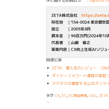
IRに関するお問合せ ：
ir@zeta.in
ZETA株式会社
https://zeta.
所在地 ｜154-0024 東京都世
設立 ｜2005年8月
資本金 ｜96百万円(2024年10
代表者 ｜山崎 徳之
事業内容｜CX向上生成AIソリ
関連記事
ZETA、導入先のレビュー・Q&
ダイドーフォワード運営の直営フ
アクタスが運営する公式オンライ
タグ:
CX
,
EC
,
EC商品検索
,
UGC
,
ZET
ー