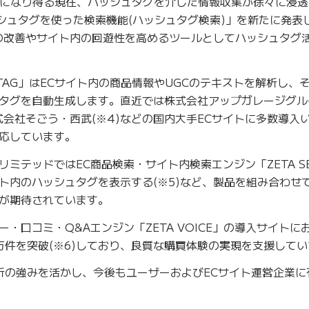
者になり得る現在、ハッシュタグを介した情報収集が徐々に浸
ハッシュタグを使った検索機能(ハッシュタグ検索)」を新たに発表し
EO改善やサイト内の回遊性を高めるツールとしてハッシュタグ
SHTAG」はECサイト内の商品情報やUGCのテキストを解析し、
タグを自動生成します。直近では株式会社アップガレージグルー
式会社そごう・西武(※4)などの国内大手ECサイトに多数導入
応しています。
ミテッドではEC商品検索・サイト内検索エンジン「ZETA SE
ト内のハッシュタグを表示する(※5)など、製品を組み合わせ
が期待されています。
・口コミ・Q&Aエンジン「ZETA VOICE」の導入サイトに
0万件を突破(※6)しており、良質な購買体験の実現を支援して
解析の強みを活かし、今後もユーザーおよびECサイト運営企業