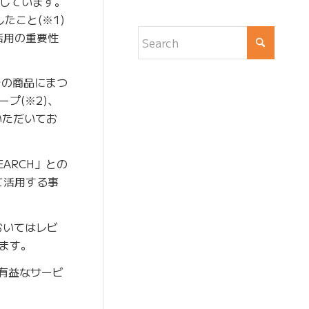
透しています。
たこと(※1)
活用の重要性
その商品にまつ
プ(※2)、
いただいてお
ARCH」との
て活用する事
おいてはレビ
います。
に有益なサービ