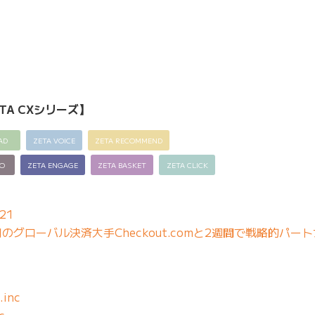
TA CXシリーズ】
AD
ZETA VOICE
ZETA RECOMMEND
EO
ZETA ENGAGE
ZETA BASKET
ZETA CLICK
21
グローバル決済大手Checkout.comと2週間で戦略的パー
.inc