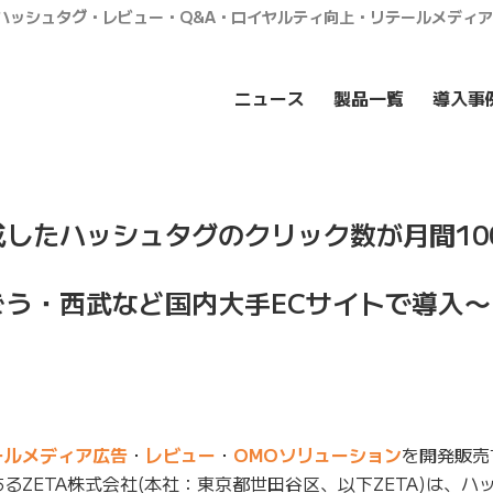
・ハッシュタグ・レビュー・Q&A・ロイヤルティ向上・リテールメディ
ニュース
製品一覧
導入事
で生成したハッシュタグのクリック数が月間10
ごう・西武など国内大手ECサイトで導入〜
ールメディア広告
・
レビュー
・
OMOソリューション
を開発販売
るZETA株式会社(本社：東京都世田谷区、以下ZETA)は、ハ