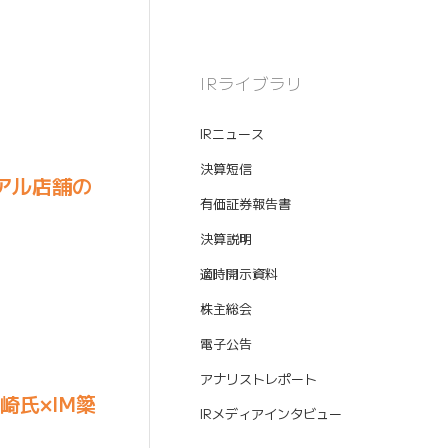
IRライブラリ
IRニュース
決算短信
アル店舗の
有価証券報告書
決算説明
適時開示資料
株主総会
電子公告
アナリストレポート
崎氏×IM簗
IRメディアインタビュー